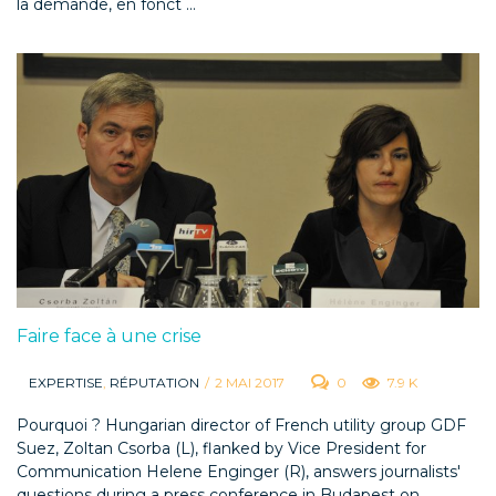
la demande, en fonct ...
Faire face à une crise
EXPERTISE
,
RÉPUTATION
/
2 MAI 2017
0
7.9 K
Pourquoi ? Hungarian director of French utility group GDF
Suez, Zoltan Csorba (L), flanked by Vice President for
Communication Helene Enginger (R), answers journalists'
questions during a press conference in Budapest on