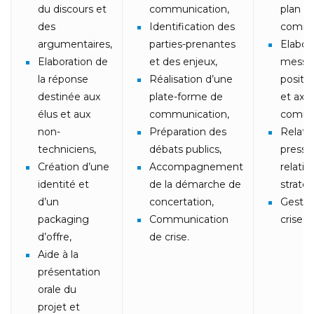
du discours et
communication,
plan d
des
Identification des
commu
argumentaires,
parties-prenantes
Elabor
Elaboration de
et des enjeux,
messa
la réponse
Réalisation d’une
positi
destinée aux
plate-forme de
et axe
élus et aux
communication,
commu
non-
Préparation des
Relati
techniciens,
débats publics,
presse
Création d’une
Accompagnement
relati
identité et
de la démarche de
straté
d’un
concertation,
Gestio
packaging
Communication
crise,…
d’offre,
de crise.
Aide à la
présentation
orale du
projet et